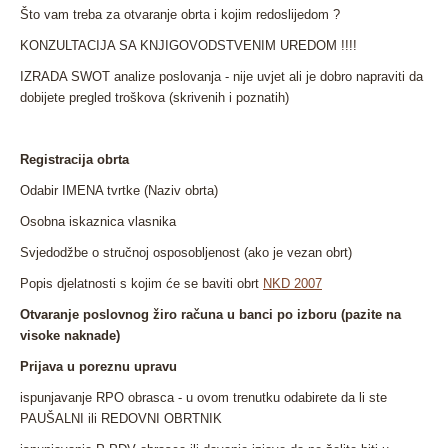
Što vam treba za otvaranje obrta i kojim redoslijedom ?
KONZULTACIJA SA KNJIGOVODSTVENIM UREDOM !!!!
IZRADA SWOT analize poslovanja - nije uvjet ali je dobro napraviti da
dobijete pregled troškova (skrivenih i poznatih)
Registracija obrta
Odabir IMENA tvrtke (Naziv obrta)
Osobna iskaznica vlasnika
Svjedodžbe o stručnoj osposobljenost (ako je vezan obrt)
Popis djelatnosti s kojim će se baviti obrt
NKD 2007
Otvaranje poslovnog žiro računa u banci po izboru (pazite na
visoke naknade)
Prijava u poreznu upravu
ispunjavanje RPO obrasca - u ovom trenutku odabirete da li ste
PAUŠALNI ili REDOVNI OBRTNIK