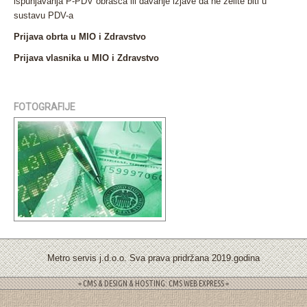
ispunjavanja P-PDV obrasca ili davanje izjave da ne želite biti u
sustavu PDV-a
Prijava obrta u MIO i Zdravstvo
Prijava vlasnika u MIO i Zdravstvo
FOTOGRAFIJE
Metro servis j.d.o.o. Sva prava pridržana 2019.godina
= CMS & DESIGN & HOSTING: CMS WEB EXPRESS =