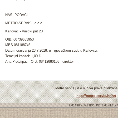
NAŠI PODACI
METRO-SERVIS j.d.o.o.
Karlovac - Vinički put 20
OIB: 60739653953
MBS
081188746
Datum osnivanja
23.7.2018. u Trgovačkom sudu u Karlovcu.
Temeljni kapital: 1,00 €
Ana Protulipac - OIB: 08412880186 - direktor
Metro servis j.d.o.o. Sva prava pridržan
http://metro-servis.hr/hr/
= CMS & DESIGN & HOSTING: CMS WEB EXP