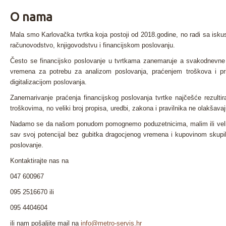
O nama
Mala smo Karlovačka tvrtka koja postoji od 2018.godine, no radi sa is
računovodstvo, knjigovodstvu i financijskom poslovanju.
Često se financijsko poslovanje u tvrtkama zanemaruje a svakodnevne b
vremena za potrebu za analizom poslovanja, praćenjem troškova i p
digitalizacijom poslovanja.
Zanemarivanje praćenja financijskog poslovanja tvrtke najčešće rezulti
troškovima, no veliki broj propisa, uredbi, zakona i pravilnika ne olakšava
Nadamo se da našom ponudom pomognemo poduzetnicima, malim ili veli
sav svoj potencijal bez gubitka dragocjenog vremena i kupovinom skupih 
poslovanje.
Kontaktirajte nas na
047 600967
095 2516670 ili
095 4404604
ili nam pošaljite mail na
info@metro-servis.hr