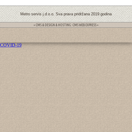
Metro servis j.d.o.o. Sva prava pridržana 2019.godina
= CMS & DESIGN & HOSTING: CMS WEB EXPRESS =
COVID-19