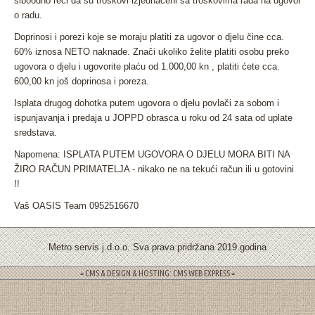
slboodno reći da su troškovi izjednačeni sa troškovima rada na ugovor
o radu.
Doprinosi i porezi koje se moraju platiti za ugovor o djelu čine cca.
60% iznosa NETO naknade. Znači ukoliko želite platiti osobu preko
ugovora o djelu i ugovorite plaću od 1.000,00 kn , platiti ćete cca.
600,00 kn još doprinosa i poreza.
Isplata drugog dohotka putem ugovora o djelu povlači za sobom i
ispunjavanja i predaja u JOPPD obrasca u roku od 24 sata od uplate
sredstava.
Napomena: ISPLATA PUTEM UGOVORA O DJELU MORA BITI NA
ŽIRO RAČUN PRIMATELJA - nikako ne na tekući račun ili u gotovini
!!
Vaš OASIS Team 0952516670
Metro servis j.d.o.o. Sva prava pridržana 2019.godina
= CMS & DESIGN & HOSTING: CMS WEB EXPRESS =