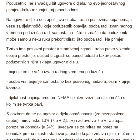
Poduzetnici ne shvaćaju bit ugovora o djelu, no evo jednostavnog
primjera kako razumjeti taj pravni odnos.
Na ugovor o djelu se zapošljava osoba i to na poslovima koja nemaju
veze sa djelatnošću koje poduzetnik obavlja, osoba radi izvan radnog
vremena poduzeća i radi samostalno - što bi značilo da poduzetnik
može samo u neku ruku prekontrolirati što osoba radi. Na primjer:
Tvrtka ima poslovni prostor u stambenoj zgradi i treba preko vikenda
obojiti prostorije, susjed u zgradi se ponudi odraditi takav posao i
poduzetnik s njim sklapa ugovor o djelu.
- bojenje će se vršiti izvan radnog vremena poduzeća
- osoba vrši bojenje samostalno bez posebnog nadzora, osim krajnje
kontrole
- djelatnost bojanja prostore NEMA nikakve veze sa djelatnošću s
kojim se tvrtka bavi.
S obzirom da se na ugovor o djelu obračunavaju (za nezaposlene
osobe)i mirovinsko 10% (7,5 + 2,5 %) i zdravstvo 7,5%, a stopa
poreza na dohodak je 24% i uvečava se za prirez na porez na
dohodak prema mjestu stanovanja osobe koja izvršava djelo, možemo