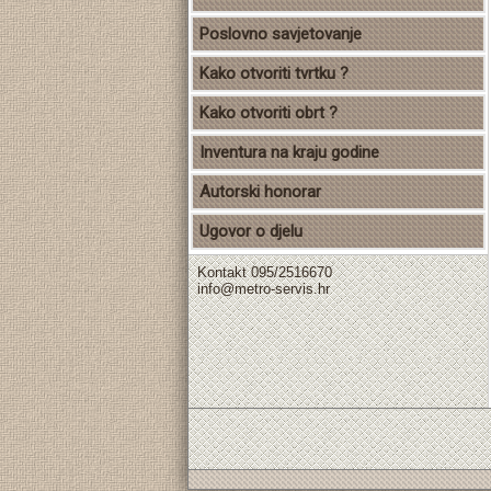
Poslovno savjetovanje
Kako otvoriti tvrtku ?
Kako otvoriti obrt ?
Inventura na kraju godine
Autorski honorar
Ugovor o djelu
Kontakt 095/2516670
info@metro-servis.hr