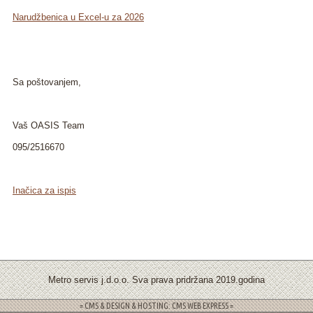
Narudžbenica u Excel-u za 2026
Sa poštovanjem,
Vaš OASIS Team
095/2516670
Inačica za ispis
Metro servis j.d.o.o. Sva prava pridržana 2019.godina
= CMS & DESIGN & HOSTING: CMS WEB EXPRESS =