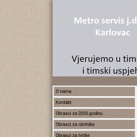
O nama
Kontakt
Obrasci za 2026.godinu
Obrasci za obrtnike
Obrasci za tvrtke